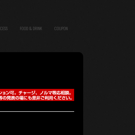
CESS
FOOD & DRINK
COUPON