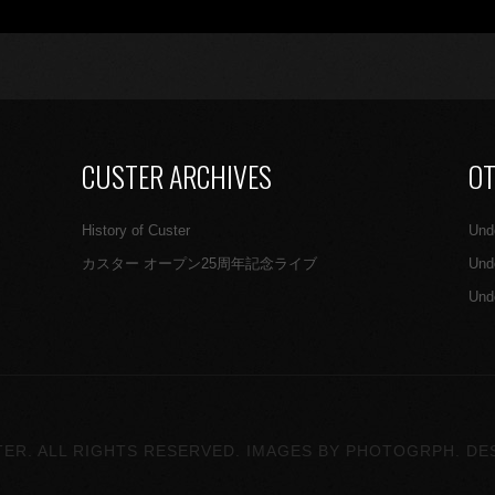
CUSTER ARCHIVES
O
History of Custer
Und
カスター オープン25周年記念ライブ
Und
Und
TER. ALL RIGHTS RESERVED. IMAGES BY
PHOTOGRPH
. DE