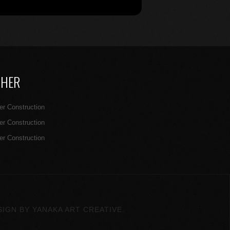
THER
er Construction
er Construction
er Construction
SIGN BY YANAKA ART CREATIVE.